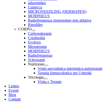
ialuronidasi
Lumecca
MICRONEEDLING (DERMAPEN)
MORPHEUS
Radiofrequenza monopolare non ablativa
Rinofiller
CORPO
Carbossiterapia
Criolipolisi
Evolvex
Mesoterapia
MORPHEUS
Radiofrequenza
Sclerosanti
Nutrizione
Visita specialistica internistica-nutrizionale
Terapia farmacologica per l’obesità
Tricologia
Visita e Terapie
Listino
Eventi
Blog
Contatti