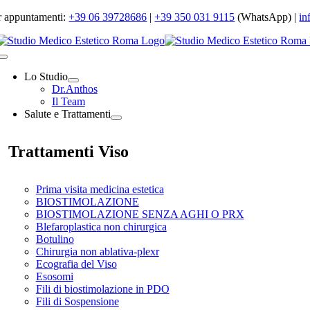
Salta
r appuntamenti:
+39 06 39728686
|
+39 350 031 9115
(WhatsApp) |
in
al
contenuto
Toggle
Navigation
Lo Studio
Dr.Anthos
Il Team
Salute e Trattamenti
Trattamenti Viso
Prima visita medicina estetica
BIOSTIMOLAZIONE
BIOSTIMOLAZIONE SENZA AGHI O PRX
Blefaroplastica non chirurgica
Botulino
Chirurgia non ablativa-plexr
Ecografia del Viso
Esosomi
Fili di biostimolazione in PDO
Fili di Sospensione