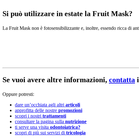
Si può utilizzare in estate la Fruit Mask?
La Fruit Mask non è fotosensibilizzante e, inoltre, essendo ricca di ant
Se vuoi avere altre informazioni,
contatta
i
Oppure potresti:
dare un’occhiata agli altri
articoli
approfitta delle nostre
promozioni
scopri i nostri
trattamenti
consultare la pagina sulla
nutrizione
ti serve una visita
odontoiatrica?
scopri di più sui servizi di
tricologia