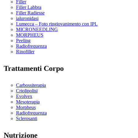
Filler
Filler Labbra
Filler Radiesse
ialuronidasi
Lumecca – Foto ringiovanimento con IPL
MICRONEEDLING
MORPHEUS
Peeling
Radiofrequenza
Rinofiller
Trattamenti Corpo
Carbossiterapia
Criolipolisi
Evolvex
Mesoterapia
Morpheus
Radiofrequenza
Sclerosanti
Nutrizione