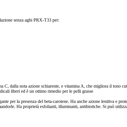
molazione senza aghi PRX-T33 per:
mina C, dalla nota azione schiarente, e vitamina A, che migliora il tono c
dicali liberi ed è un ottimo rimedio per le pelli grasse
vigante per la presenza del beta-carotene. Ha anche azione lenitiva e prot
orle. Ha proprietà esfolianti, illuminanti, antibiotiche. Si può utilizzare