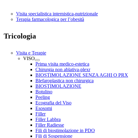
Visita specialistica internistica-nutrizionale
Terapia farmacologica per l’obesità
Tricologia
Visita e Terapie
VISO
Prima visita medico-estetica
Chirurgia non ablativa-plexr
BIOSTIMOLAZIONE SENZA AGHI O PRX
Blefaroplastica non chirurgica
BIOSTIMOLAZIONE
Botulino
Peeling
Ecografia del Viso
Esosomi
Filler
Filler Labbra
Filler Radiesse
Fili di biostimolazione in PDO
Fili di Sospensione