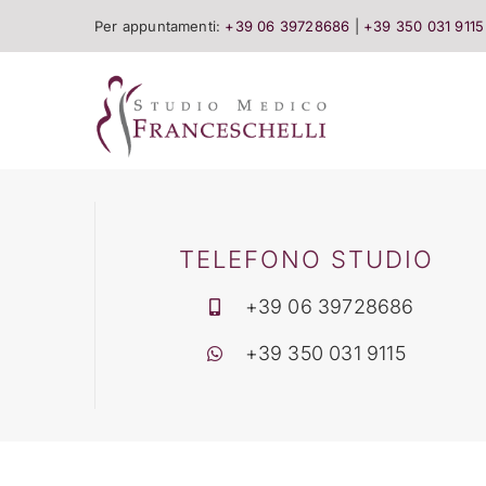
Salta
Per appuntamenti:
+39 06 39728686
|
+39 350 031 9115
al
contenuto
TELEFONO STUDIO
+39 06 39728686
+39 350 031 9115