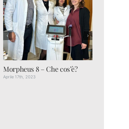
Morpheus 8 – Che cos’è?
Che cosa
ai glute
Aprile 17th, 2023
Febbraio 13