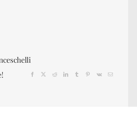
nceschelli
e!