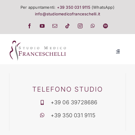
Salta
Per appuntamenti:
+39 350 031 9115
(WhatsApp)
al
info@studiomedicofranceschelli.it
contenuto
Toggle
Navigatio
LO STUDIO
SALUTE E TRATTAMENTI
TELEFONO STUDIO
+39 06 39728686
LISTINO
+39 350 031 9115
EVENTI