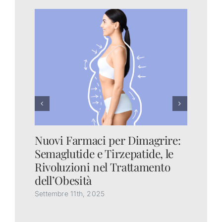
Nuovi Farmaci per Dimagrire:
Oz
Semaglutide e Tirzepatide, le
co
Rivoluzioni nel Trattamento
qu
dell’Obesità
Set
Settembre 11th, 2025