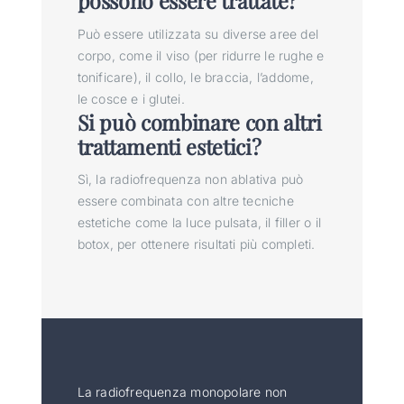
possono essere trattate?
Può essere utilizzata su diverse aree del
corpo, come il viso (per ridurre le rughe e
tonificare), il collo, le braccia, l’addome,
le cosce e i glutei.
Si può combinare con altri
trattamenti estetici?
Sì, la radiofrequenza non ablativa può
essere combinata con altre tecniche
estetiche come la luce pulsata, il filler o il
botox, per ottenere risultati più completi.
La radiofrequenza monopolare non