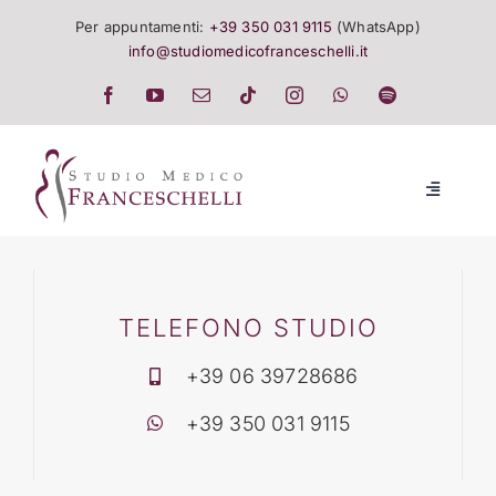
Salta
Per appuntamenti:
+39 350 031 9115
(WhatsApp)
al
info@studiomedicofranceschelli.it
contenuto
Toggle
Navigatio
LO STUDIO
SALUTE E TRATTAMENTI
TELEFONO STUDIO
+39 06 39728686
LISTINO
+39 350 031 9115
EVENTI