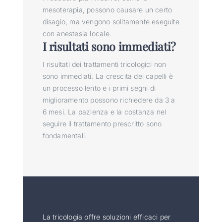
mesoterapia, possono causare un certo
disagio, ma vengono solitamente eseguite
con anestesia locale.
I risultati sono immediati?
I risultati dei trattamenti tricologici non
sono immediati. La crescita dei capelli è
un processo lento e i primi segni di
miglioramento possono richiedere da 3 a
6 mesi. La pazienza e la costanza nel
seguire il trattamento prescritto sono
fondamentali.
La tricologia offre soluzioni efficaci per