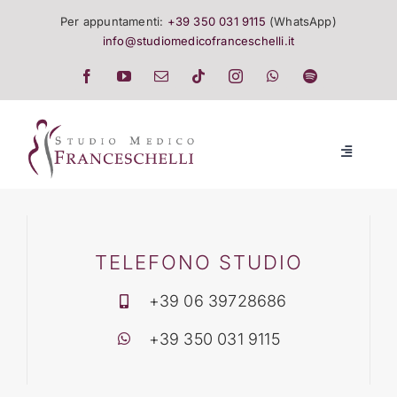
Salta
Per appuntamenti:
+39 350 031 9115
(WhatsApp)
al
info@studiomedicofranceschelli.it
contenuto
Toggle
Navigatio
LO STUDIO
SALUTE E TRATTAMENTI
TELEFONO STUDIO
+39 06 39728686
LISTINO
+39 350 031 9115
EVENTI