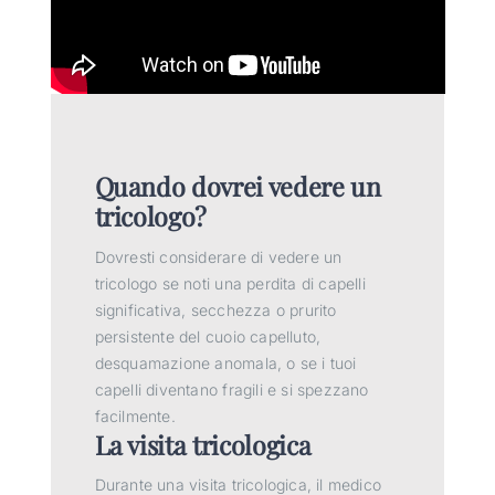
Quando dovrei vedere un
tricologo?
Dovresti considerare di vedere un
tricologo se noti una perdita di capelli
significativa, secchezza o prurito
persistente del cuoio capelluto,
desquamazione anomala, o se i tuoi
capelli diventano fragili e si spezzano
facilmente.
La visita tricologica
Durante una visita tricologica, il medico