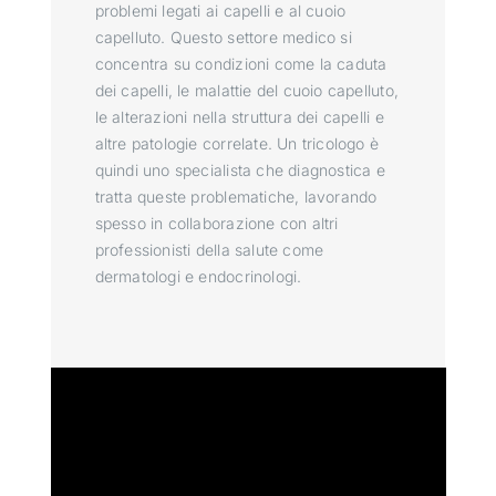
problemi legati ai capelli e al cuoio
capelluto. Questo settore medico si
concentra su condizioni come la caduta
dei capelli, le malattie del cuoio capelluto,
le alterazioni nella struttura dei capelli e
altre patologie correlate. Un tricologo è
quindi uno specialista che diagnostica e
tratta queste problematiche, lavorando
spesso in collaborazione con altri
professionisti della salute come
dermatologi e endocrinologi.