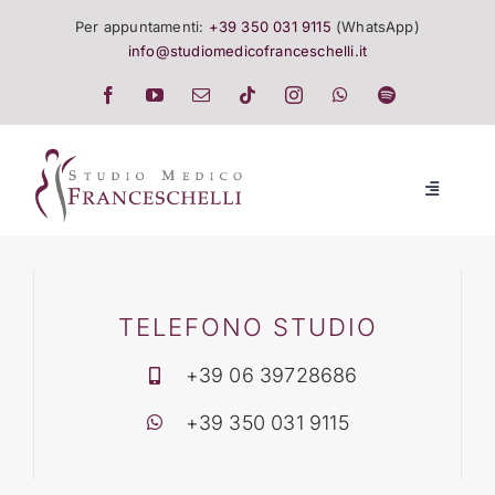
Salta
Per appuntamenti:
+39 350 031 9115
(WhatsApp)
al
info@studiomedicofranceschelli.it
contenuto
Toggle
Navigatio
LO STUDIO
SALUTE E TRATTAMENTI
TELEFONO STUDIO
+39 06 39728686
LISTINO
+39 350 031 9115
EVENTI