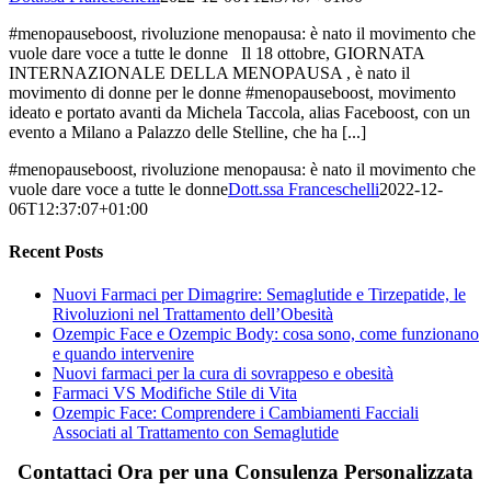
#menopauseboost, rivoluzione menopausa: è nato il movimento che
vuole dare voce a tutte le donne Il 18 ottobre, GIORNATA
INTERNAZIONALE DELLA MENOPAUSA , è nato il
movimento di donne per le donne #menopauseboost, movimento
ideato e portato avanti da Michela Taccola, alias Faceboost, con un
evento a Milano a Palazzo delle Stelline, che ha [...]
#menopauseboost, rivoluzione menopausa: è nato il movimento che
vuole dare voce a tutte le donne
Dott.ssa Franceschelli
2022-12-
06T12:37:07+01:00
Recent Posts
Nuovi Farmaci per Dimagrire: Semaglutide e Tirzepatide, le
Rivoluzioni nel Trattamento dell’Obesità
Ozempic Face e Ozempic Body: cosa sono, come funzionano
e quando intervenire
Nuovi farmaci per la cura di sovrappeso e obesità
Farmaci VS Modifiche Stile di Vita
Ozempic Face: Comprendere i Cambiamenti Facciali
Associati al Trattamento con Semaglutide
Contattaci Ora per una Consulenza Personalizzata