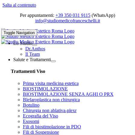
Salta al contenuto
Per appuntamenti:
+39 350 031 9115
(WhatsApp)
info@studiomedicofranceschelli.it
Toggle Navigation
Lo Studio
Dr.Anthos
Il Team
Salute e Trattamenti
Trattamenti Viso
Prima visita medicina estetica
BIOSTIMOLAZIONE
BIOSTIMOLAZIONE SENZA AGHI O PRX
Blefaroplastica non chirurgica
Botulino
Chirurgia non ablativa-plexr
Ecografia del Viso
Esosomi
Fili di biostimolazione in PDO
Fili di Sospensione