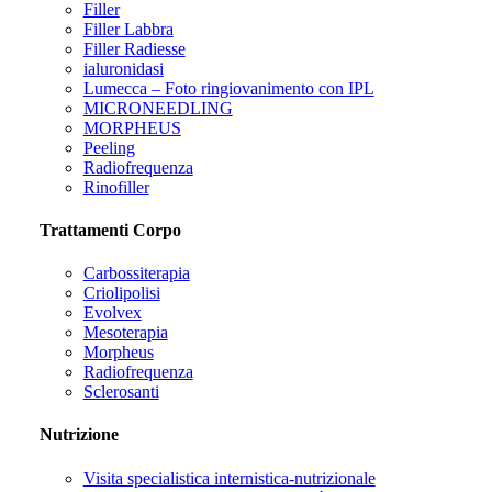
Filler
Filler Labbra
Filler Radiesse
ialuronidasi
Lumecca – Foto ringiovanimento con IPL
MICRONEEDLING
MORPHEUS
Peeling
Radiofrequenza
Rinofiller
Trattamenti Corpo
Carbossiterapia
Criolipolisi
Evolvex
Mesoterapia
Morpheus
Radiofrequenza
Sclerosanti
Nutrizione
Visita specialistica internistica-nutrizionale