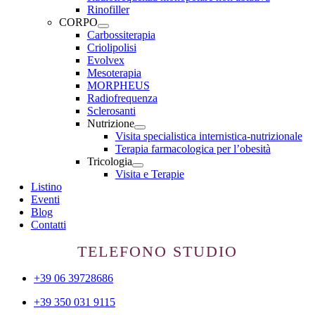
Rinofiller
CORPO
Carbossiterapia
Criolipolisi
Evolvex
Mesoterapia
MORPHEUS
Radiofrequenza
Sclerosanti
Nutrizione
Visita specialistica internistica-nutrizionale
Terapia farmacologica per l’obesità
Tricologia
Visita e Terapie
Listino
Eventi
Blog
Contatti
TELEFONO STUDIO
+39 06 39728686
+39 350 031 9115