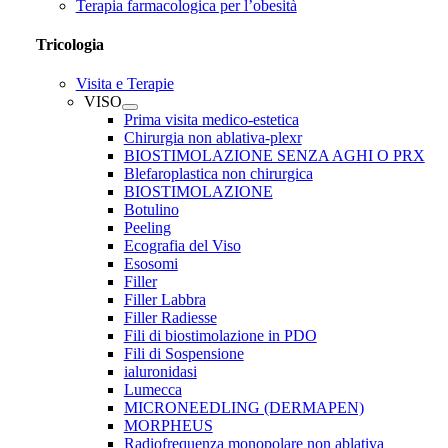
Terapia farmacologica per l’obesità
Tricologia
Visita e Terapie
VISO
Prima visita medico-estetica
Chirurgia non ablativa-plexr
BIOSTIMOLAZIONE SENZA AGHI O PRX
Blefaroplastica non chirurgica
BIOSTIMOLAZIONE
Botulino
Peeling
Ecografia del Viso
Esosomi
Filler
Filler Labbra
Filler Radiesse
Fili di biostimolazione in PDO
Fili di Sospensione
ialuronidasi
Lumecca
MICRONEEDLING (DERMAPEN)
MORPHEUS
Radiofrequenza monopolare non ablativa