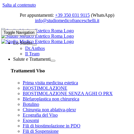
Salta al contenuto
Per appuntamenti:
+39 350 031 9115
(WhatsApp)
info@studiomedicofranceschelli.it
Toggle Navigation
Lo Studio
Dr.Anthos
Il Team
Salute e Trattamenti
Trattamenti Viso
Prima visita medicina estetica
BIOSTIMOLAZIONE
BIOSTIMOLAZIONE SENZA AGHI O PRX
Blefaroplastica non chirurgica
Botulino
Chirurgia non ablativa-plexr
Ecografia del Viso
Esosomi
Fili di biostimolazione in PDO
Fili di Sospensione