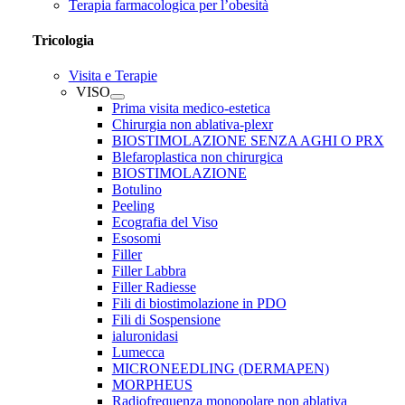
Terapia farmacologica per l’obesità
Tricologia
Visita e Terapie
VISO
Prima visita medico-estetica
Chirurgia non ablativa-plexr
BIOSTIMOLAZIONE SENZA AGHI O PRX
Blefaroplastica non chirurgica
BIOSTIMOLAZIONE
Botulino
Peeling
Ecografia del Viso
Esosomi
Filler
Filler Labbra
Filler Radiesse
Fili di biostimolazione in PDO
Fili di Sospensione
ialuronidasi
Lumecca
MICRONEEDLING (DERMAPEN)
MORPHEUS
Radiofrequenza monopolare non ablativa