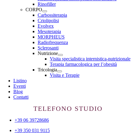
Rinofiller
CORPO
Carbossiterapia
Criolipolisi
Evolvex
Mesoterapia
MORPHEUS
Radiofrequenza
Sclerosanti
Nutrizione
Visita specialistica internistica-nutrizionale
Terapia farmacologica per l’obesità
Tricologia
Visita e Terapie
Listino
Eventi
Blog
Contatti
TELEFONO STUDIO
+39 06 39728686
+39 350 031 9115