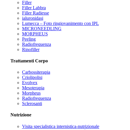
Filler
Filler Labbra
Filler Radiesse
ialuronidasi
Lumecca – Foto ringiovanimento con IPL
MICRONEEDLING
MORPHEUS
Peeling
Radiofrequenza
Rinofiller
Trattamenti Corpo
Carbossiterapia
Criolipolisi
Evolvex
Mesoterapia
Morpheus
Radiofrequenza
Sclerosanti
Nutrizione
Visita specialistica internistica-nutrizionale