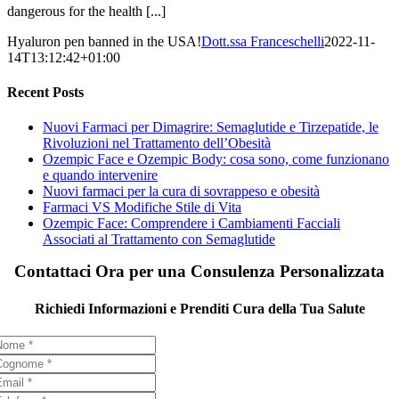
dangerous for the health [...]
Hyaluron pen banned in the USA!
Dott.ssa Franceschelli
2022-11-
14T13:12:42+01:00
Recent Posts
Nuovi Farmaci per Dimagrire: Semaglutide e Tirzepatide, le
Rivoluzioni nel Trattamento dell’Obesità
Ozempic Face e Ozempic Body: cosa sono, come funzionano
e quando intervenire
Nuovi farmaci per la cura di sovrappeso e obesità
Farmaci VS Modifiche Stile di Vita
Ozempic Face: Comprendere i Cambiamenti Facciali
Associati al Trattamento con Semaglutide
Contattaci Ora per una Consulenza Personalizzata
Richiedi Informazioni e Prenditi Cura della Tua Salute