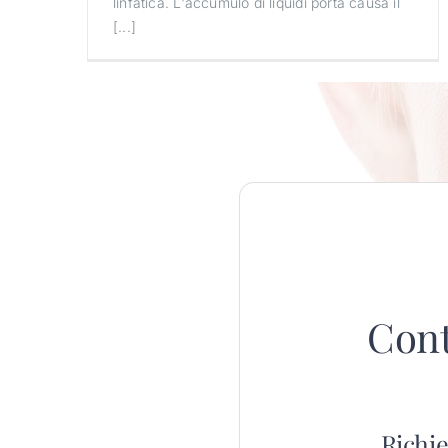
linfatica. L'accumulo di liquidi porta causa il
[...]
Cont
Richie