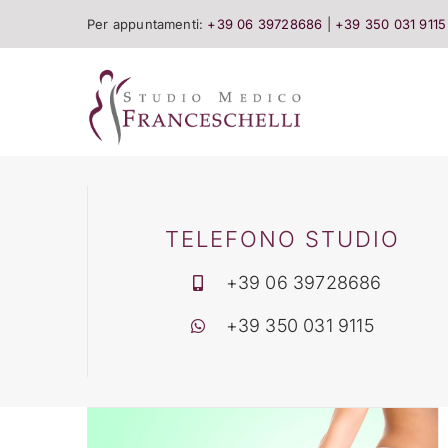
Salta
Per appuntamenti:
+39 06 39728686
|
+39 350 031 9115
al
contenuto
TELEFONO STUDIO
+39 06 39728686
+39 350 031 9115