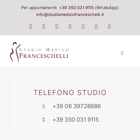
Salta
Per appuntamenti:
+39 350 031 9115
(WhatsApp)
al
info@studiomedicofranceschelli.it
contenuto
Toggle
Navigatio
LO STUDIO
SALUTE E TRATTAMENTI
TELEFONO STUDIO
+39 06 39728686
LISTINO
+39 350 031 9115
EVENTI