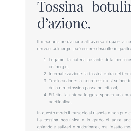
Tossina botul
d’azione.
Il meccanismo d’azione attraverso il quale la neu
nervosi colinergici può essere descritto in quattro
Legame: la catena pesante della neurotossi
colinergici;
Internalizzazione: la tossina entra nel te
Traslocazione: la neurotossina si scinde 
della neurotossina passa nel citosol;
Effetto: la catena leggera spacca una prot
acetilcolina.
In questo modo il muscolo si rilascia e non può c
La
tossina botulinica
è in grado di agire anche
ghiandole salivari e sudoripare), ma l’esatto m