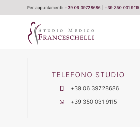
Salta
Per appuntamenti:
+39 06 39728686
|
+39 350 031 9115
al
contenuto
TELEFONO STUDIO
+39 06 39728686
+39 350 031 9115