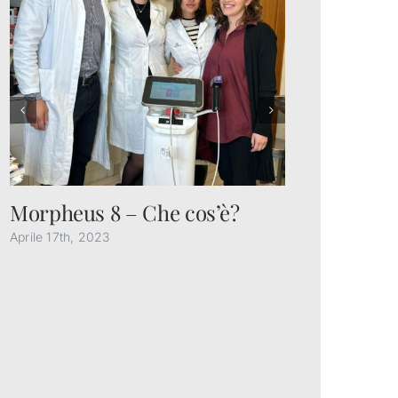
Morpheus 8 – Che cos’è?
Che cosa
ai glute
Aprile 17th, 2023
Febbraio 13