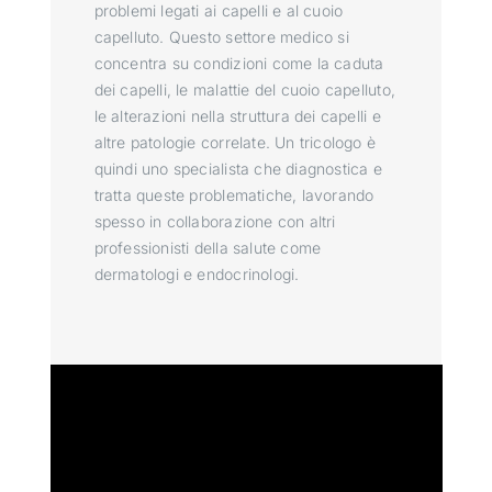
problemi legati ai capelli e al cuoio
capelluto. Questo settore medico si
concentra su condizioni come la caduta
dei capelli, le malattie del cuoio capelluto,
le alterazioni nella struttura dei capelli e
altre patologie correlate. Un tricologo è
quindi uno specialista che diagnostica e
tratta queste problematiche, lavorando
spesso in collaborazione con altri
professionisti della salute come
dermatologi e endocrinologi.