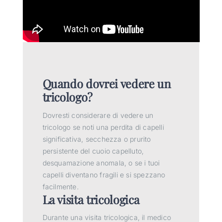
Quando dovrei vedere un
tricologo?
Dovresti considerare di vedere un
tricologo se noti una perdita di capelli
significativa, secchezza o prurito
persistente del cuoio capelluto,
desquamazione anomala, o se i tuoi
capelli diventano fragili e si spezzano
facilmente.
La visita tricologica
Durante una visita tricologica, il medico