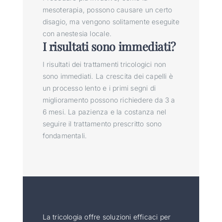
mesoterapia, possono causare un certo
disagio, ma vengono solitamente eseguite
con anestesia locale.
I risultati sono immediati?
I risultati dei trattamenti tricologici non
sono immediati. La crescita dei capelli è
un processo lento e i primi segni di
miglioramento possono richiedere da 3 a
6 mesi. La pazienza e la costanza nel
seguire il trattamento prescritto sono
fondamentali.
La tricologia offre soluzioni efficaci per