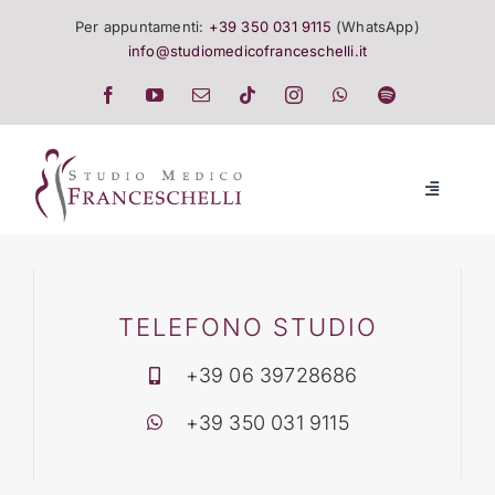
Salta
Per appuntamenti:
+39 350 031 9115
(WhatsApp)
al
info@studiomedicofranceschelli.it
contenuto
Toggle
Navigatio
LO STUDIO
SALUTE E TRATTAMENTI
TELEFONO STUDIO
+39 06 39728686
LISTINO
+39 350 031 9115
EVENTI