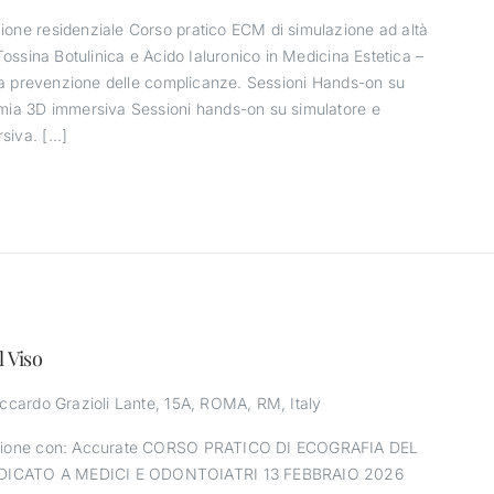
one residenziale Corso pratico ECM di simulazione ad altà
Tossina Botulinica e Acido Ialuronico in Medicina Estetica –
alla prevenzione delle complicanze. Sessioni Hands-on su
omia 3D immersiva Sessioni hands-on su simulatore e
iva. [...]
l Viso
iccardo Grazioli Lante, 15A, ROMA, RM, Italy
razione con: Accurate CORSO PRATICO DI ECOGRAFIA DEL
DICATO A MEDICI E ODONTOIATRI 13 FEBBRAIO 2026