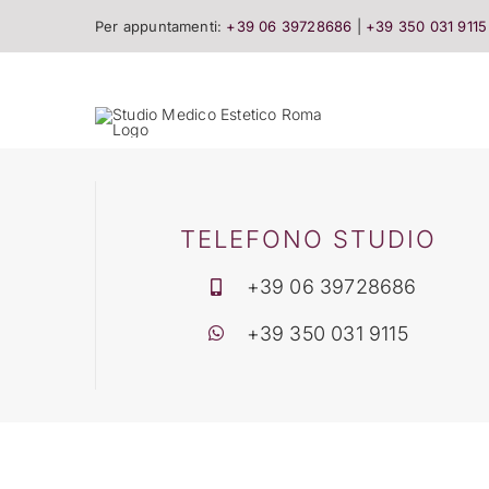
Salta
Per appuntamenti:
+39 06 39728686
|
+39 350 031 9115
al
contenuto
TELEFONO STUDIO
+39 06 39728686
+39 350 031 9115