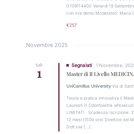
0709114400 Venerdì 19 Settembre T
con live demo Moderatori: Maria C
€257
Novembre 2025
Sab
Segnalati
1 Novembre, 202
1
Master di II Livello MEDIC
UniCamillus University
Via di Sant
Teoria e pratica innovativa il Mas
Laureati in Odontoiatria all’esecuz
LIMITATI Scadenza Iscrizione: 31
12 mesi (1500 ore) Direttore del Ma
Dott.ssa [...]