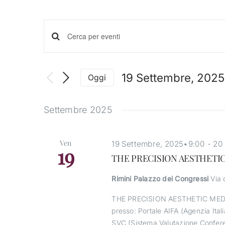
Eventi
Inserisci
Parola
Chiave.
Ricerca
19 Settembre, 2025
Oggi
Cerca
Seleziona
Eventi
e
la
per
Settembre 2025
data.
Parola
viste
Chiave.
Ven
19 Settembre, 2025•9:00
-
20
19
Navigazione
THE PRECISION AESTHETI
Rimini Palazzo dei Congressi
Via 
THE PRECISION AESTHETIC MEDICI
presso: Portale AIFA (Agenzia Ita
SVC (Sistema Valutazione Confere