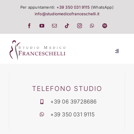
Salta
Per appuntamenti:
+39 350 031 9115
(WhatsApp)
al
info@studiomedicofranceschelli.it
contenuto
Toggle
Navigatio
LO STUDIO
SALUTE E TRATTAMENTI
TELEFONO STUDIO
+39 06 39728686
LISTINO
+39 350 031 9115
EVENTI