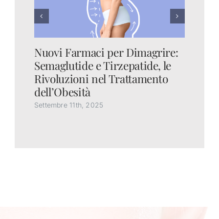
Nuovi Farmaci per Dimagrire:
Oz
Semaglutide e Tirzepatide, le
co
Rivoluzioni nel Trattamento
qu
dell’Obesità
Set
Settembre 11th, 2025