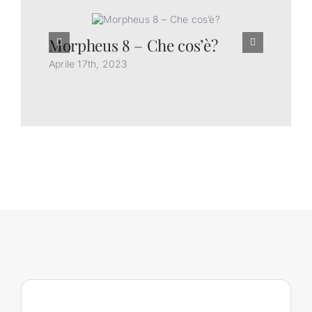
Morpheus 8 – Che cos’è?
Ch
gl
Aprile 17th, 2023
Feb