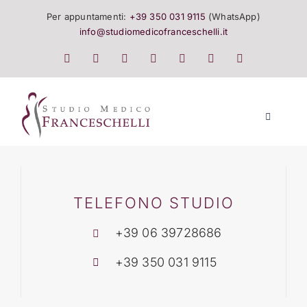
Salta
Per appuntamenti:
+39 350 031 9115
(WhatsApp)
al
info@studiomedicofranceschelli.it
contenuto
Toggle
Navigatio
LO STUDIO
SALUTE E TRATTAMENTI
TELEFONO STUDIO
+39 06 39728686
LISTINO
+39 350 031 9115
EVENTI