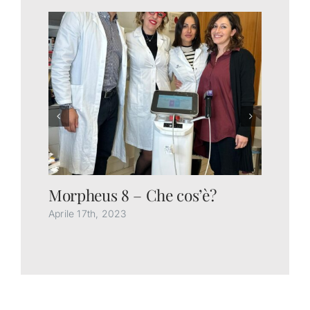
Morpheus 8 – Che cos’è?
Ch
gl
Aprile 17th, 2023
Feb