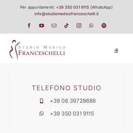
Salta
Per appuntamenti:
+39 350 031 9115
(WhatsApp)
al
info@studiomedicofranceschelli.it
contenuto
Toggle
Navigatio
LO STUDIO
SALUTE E TRATTAMENTI
TELEFONO STUDIO
+39 06 39728686
LISTINO
+39 350 031 9115
EVENTI