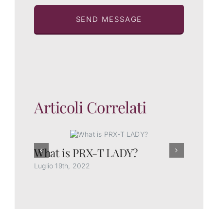
SEND MESSAGE
Articoli Correlati
What is PRX-T LADY?
Rh
k
Luglio 19th, 2022
Lug