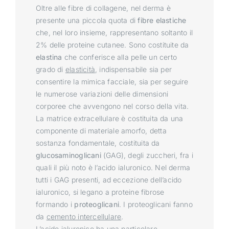
Oltre alle fibre di collagene, nel derma è
presente una piccola quota di
fibre elastiche
che, nel loro insieme, rappresentano soltanto il
2% delle proteine cutanee. Sono costituite da
elastina
che conferisce alla pelle un certo
grado di
elasticità
, indispensabile sia per
consentire la mimica facciale, sia per seguire
le numerose variazioni delle dimensioni
corporee che avvengono nel corso della vita.
La matrice extracellulare è costituita da una
componente di materiale amorfo, detta
sostanza fondamentale, costituita da
glucosaminoglicani
(GAG), degli zuccheri, fra i
quali il più noto è l’acido ialuronico. Nel derma
tutti i GAG presenti, ad eccezione dell’acido
ialuronico, si legano a proteine fibrose
formando i
proteoglicani
. I proteoglicani fanno
da
cemento intercellulare
.
L’acido ialuronico ha una particolare