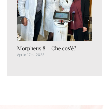
Morpheus 8 – Che cos’è?
Ch
gl
Aprile 17th, 2023
Feb