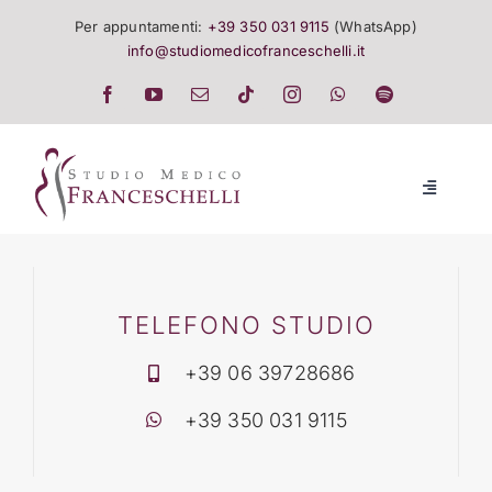
Salta
Per appuntamenti:
+39 350 031 9115
(WhatsApp)
al
info@studiomedicofranceschelli.it
contenuto
Toggle
Navigatio
LO STUDIO
SALUTE E TRATTAMENTI
TELEFONO STUDIO
+39 06 39728686
LISTINO
+39 350 031 9115
EVENTI