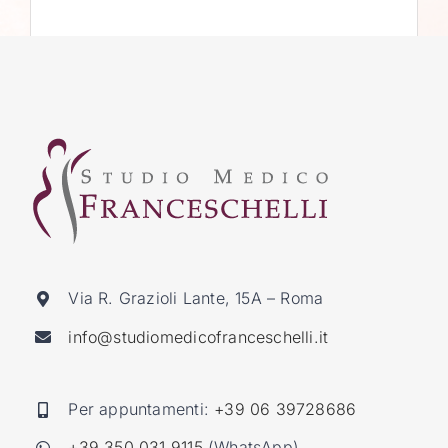
Via R. Grazioli Lante, 15A – Roma
info@studiomedicofranceschelli.it
Per appuntamenti:
+39 06 39728686
+39 350 031 9115
(WhatsApp)