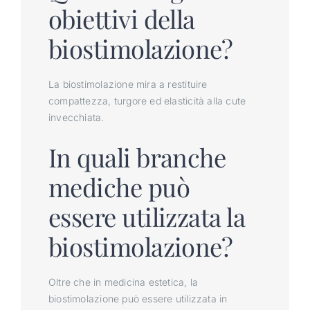
obiettivi della
biostimolazione?
La biostimolazione mira a restituire
compattezza, turgore ed elasticità alla cute
invecchiata.
In quali branche
mediche può
essere utilizzata la
biostimolazione?
Oltre che in medicina estetica, la
biostimolazione può essere utilizzata in