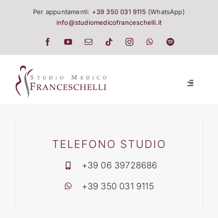
Salta
Per appuntamenti:
+39 350 031 9115
(WhatsApp)
al
info@studiomedicofranceschelli.it
contenuto
Toggle
Navigatio
LO STUDIO
SALUTE E TRATTAMENTI
TELEFONO STUDIO
+39 06 39728686
LISTINO
+39 350 031 9115
EVENTI