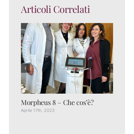
Articoli Correlati
Morpheus 8 – Che cos’è?
Ch
gl
Aprile 17th, 2023
Feb