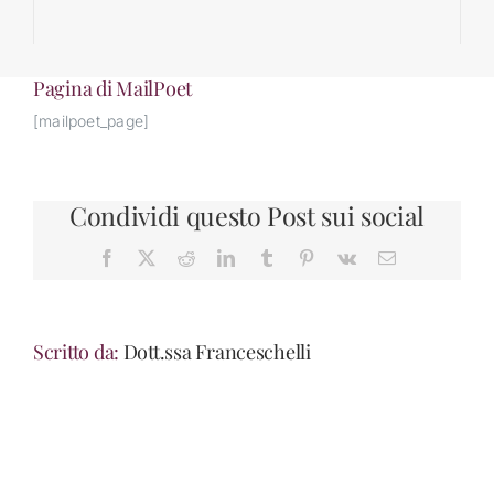
Pagina di MailPoet
[mailpoet_page]
Condividi questo Post sui social
Facebook
X
Reddit
LinkedIn
Tumblr
Pinterest
Vk
Email
Scritto da:
Dott.ssa Franceschelli