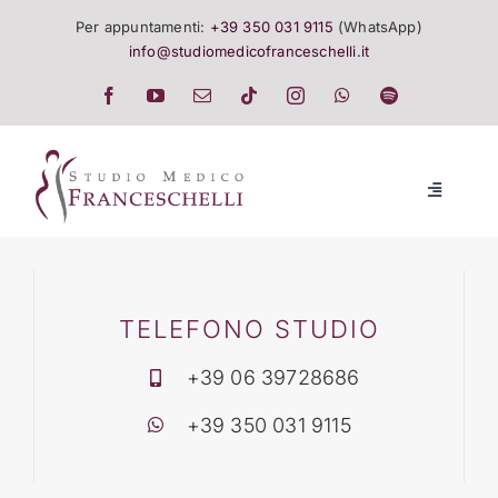
Salta
Per appuntamenti:
+39 350 031 9115
(WhatsApp)
al
info@studiomedicofranceschelli.it
contenuto
Toggle
Navigatio
LO STUDIO
SALUTE E TRATTAMENTI
TELEFONO STUDIO
+39 06 39728686
LISTINO
+39 350 031 9115
EVENTI